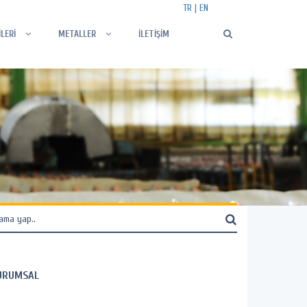
TR
|
EN
İLERİ
METALLER
İLETİŞİM
URUMSAL