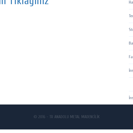
in Tıklayınız
Ha
Te
St
Ba
Fa
İn
İn
© 2016 - TR ANADOLU METAL MADENCİLİK