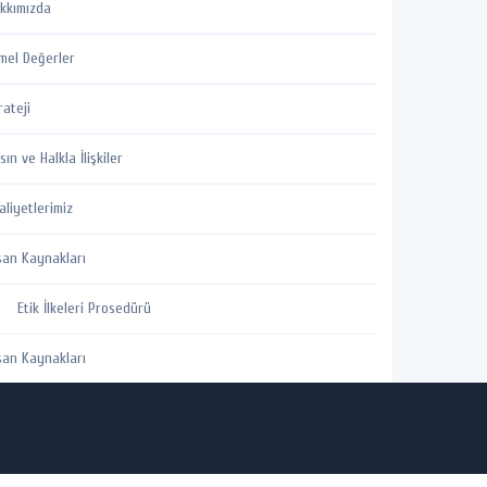
kkımızda
mel Değerler
rateji
sın ve Halkla İlişkiler
aliyetlerimiz
san Kaynakları
Etik İlkeleri Prosedürü
san Kaynakları